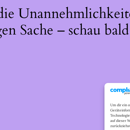
 die Unannehmlichkeit
gen Sache – schau bald
Um dir ein 
Geräteinfor
Technologie
auf dieser 
zurückziehs