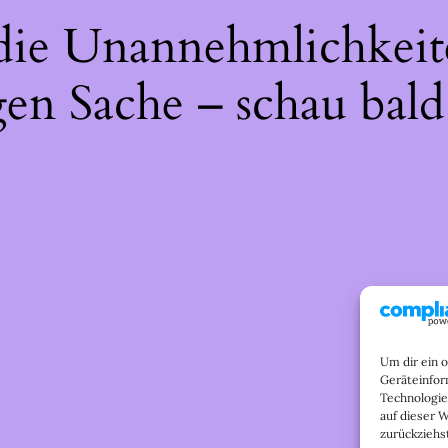
 die Unannehmlichkeit
gen Sache – schau bald
Um dir ein 
Geräteinfor
Technologie
auf dieser 
zurückziehs