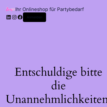
Ihr Onlineshop für Partybedarf
LinkedIn
Instagram
Facebook
Anmelden
Entschuldige bitte
die
Unannehmlichkeiten