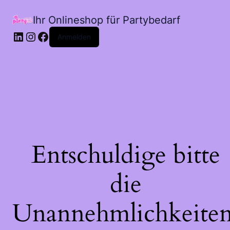
Ihr Onlineshop für Partybedarf
LinkedIn
Instagram
Facebook
Anmelden
Entschuldige bitte
die
Unannehmlichkeiten