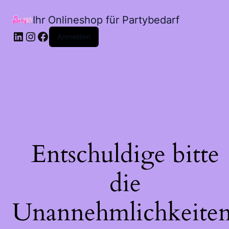
Ihr Onlineshop für Partybedarf
LinkedIn
Instagram
Facebook
Anmelden
Entschuldige bitte
die
Unannehmlichkeiten