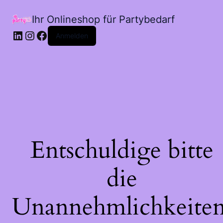
Ihr Onlineshop für Partybedarf
LinkedIn
Instagram
Facebook
Anmelden
Entschuldige bitte
die
Unannehmlichkeiten