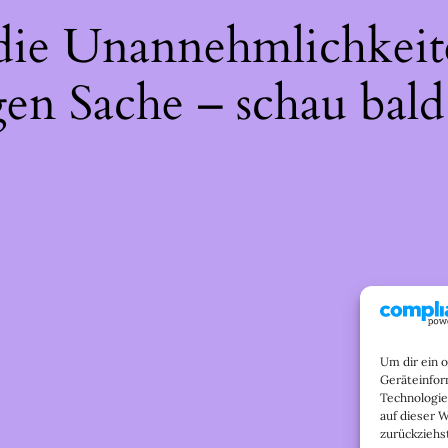
 die Unannehmlichkeit
gen Sache – schau bald
Um dir ein 
Geräteinfor
Technologie
auf dieser 
zurückziehs