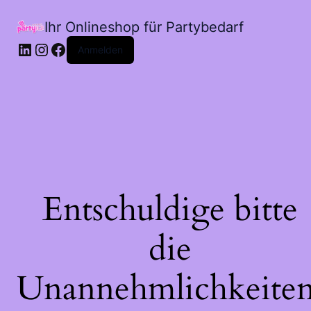
Ihr Onlineshop für Partybedarf
LinkedIn
Instagram
Facebook
Anmelden
Entschuldige bitte
die
Unannehmlichkeiten