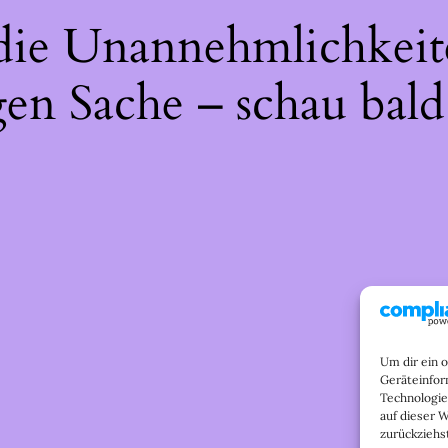
 die Unannehmlichkeit
gen Sache – schau bald
Um dir ein 
Geräteinfor
Technologie
auf dieser 
zurückziehs