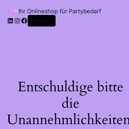
Ihr Onlineshop für Partybedarf
LinkedIn
Instagram
Facebook
Anmelden
Entschuldige bitte
die
Unannehmlichkeiten