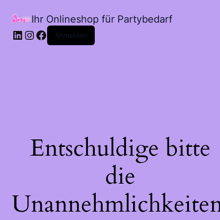
Ihr Onlineshop für Partybedarf
LinkedIn
Instagram
Facebook
Anmelden
Entschuldige bitte
die
Unannehmlichkeiten