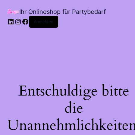
Ihr Onlineshop für Partybedarf
LinkedIn
Instagram
Facebook
Anmelden
Entschuldige bitte
die
Unannehmlichkeiten