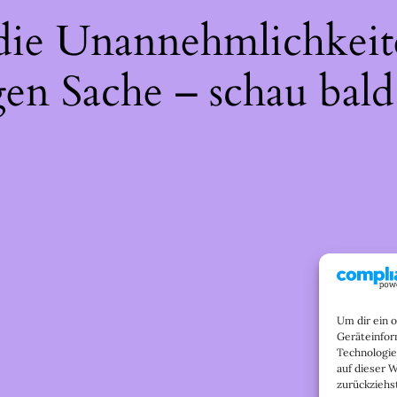
 die Unannehmlichkeit
gen Sache – schau bald
Um dir ein 
Geräteinfor
Technologie
auf dieser 
zurückziehs