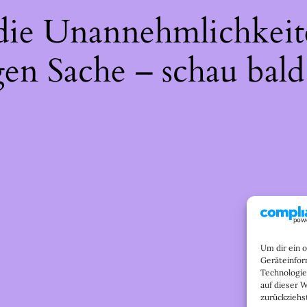
 die Unannehmlichkeit
gen Sache – schau bald
Um dir ein 
Geräteinfor
Technologie
auf dieser 
zurückziehs