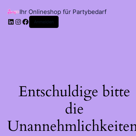
Ihr Onlineshop für Partybedarf
LinkedIn
Instagram
Facebook
Anmelden
Entschuldige bitte
die
Unannehmlichkeiten