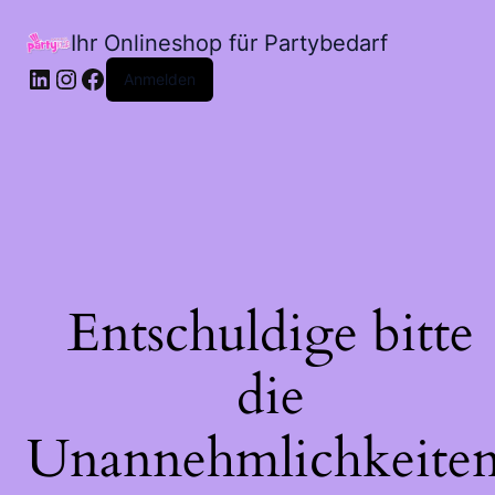
Ihr Onlineshop für Partybedarf
LinkedIn
Instagram
Facebook
Anmelden
Entschuldige bitte
die
Unannehmlichkeiten