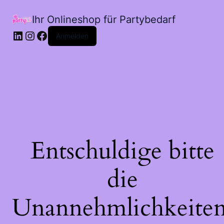
Ihr Onlineshop für Partybedarf
LinkedIn
Instagram
Facebook
Anmelden
Entschuldige bitte
die
Unannehmlichkeiten