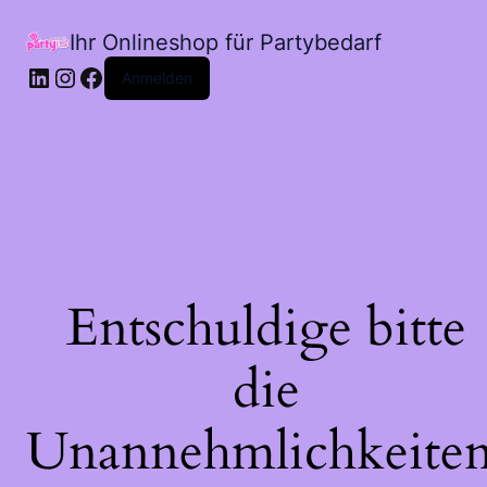
Ihr Onlineshop für Partybedarf
LinkedIn
Instagram
Facebook
Anmelden
Entschuldige bitte
die
Unannehmlichkeiten