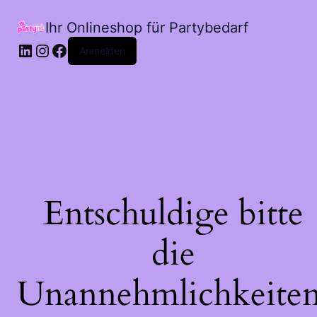
Ihr Onlineshop für Partybedarf
LinkedIn
Instagram
Facebook
Anmelden
Entschuldige bitte
die
Unannehmlichkeiten