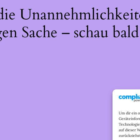
 die Unannehmlichkeit
gen Sache – schau bald
Um dir ein 
Geräteinfor
Technologie
auf dieser 
zurückziehs