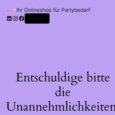
Ihr Onlineshop für Partybedarf
LinkedIn
Instagram
Facebook
Anmelden
Entschuldige bitte
die
Unannehmlichkeiten