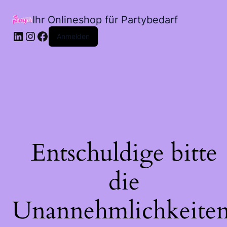
Ihr Onlineshop für Partybedarf
LinkedIn
Instagram
Facebook
Anmelden
Entschuldige bitte
die
Unannehmlichkeiten