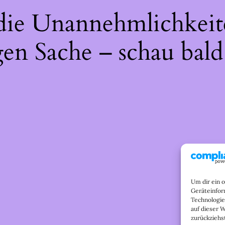
 die Unannehmlichkeit
gen Sache – schau bald
Um dir ein 
Geräteinfor
Technologie
auf dieser 
zurückziehs