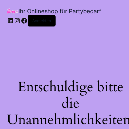
Ihr Onlineshop für Partybedarf
LinkedIn
Instagram
Facebook
Anmelden
Entschuldige bitte
die
Unannehmlichkeiten