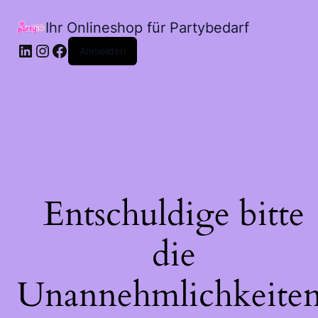
Ihr Onlineshop für Partybedarf
LinkedIn
Instagram
Facebook
Anmelden
Entschuldige bitte
die
Unannehmlichkeiten