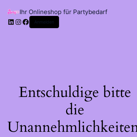
Ihr Onlineshop für Partybedarf
LinkedIn
Instagram
Facebook
Anmelden
Entschuldige bitte
die
Unannehmlichkeiten