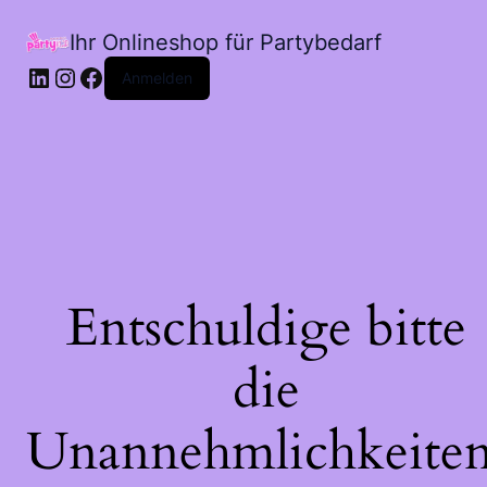
Ihr Onlineshop für Partybedarf
LinkedIn
Instagram
Facebook
Anmelden
Entschuldige bitte
die
Unannehmlichkeiten