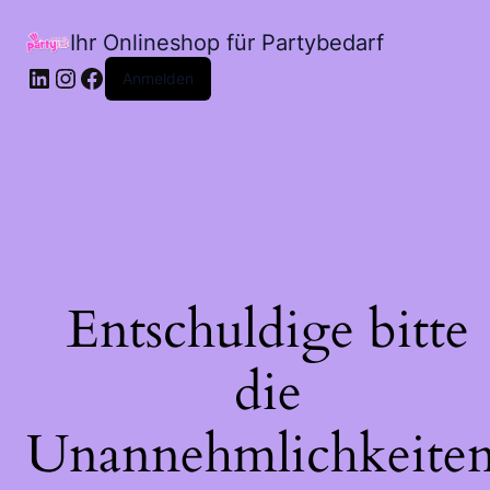
Ihr Onlineshop für Partybedarf
LinkedIn
Instagram
Facebook
Anmelden
Entschuldige bitte
die
Unannehmlichkeiten