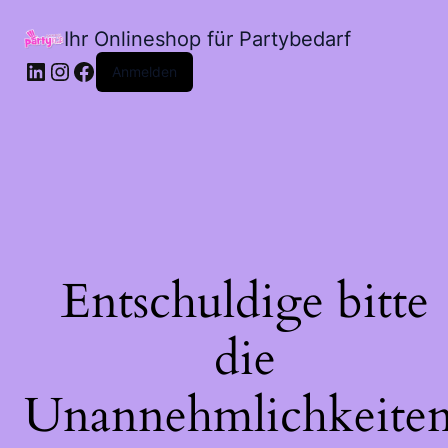
Ihr Onlineshop für Partybedarf
LinkedIn
Instagram
Facebook
Anmelden
Entschuldige bitte
die
Unannehmlichkeiten