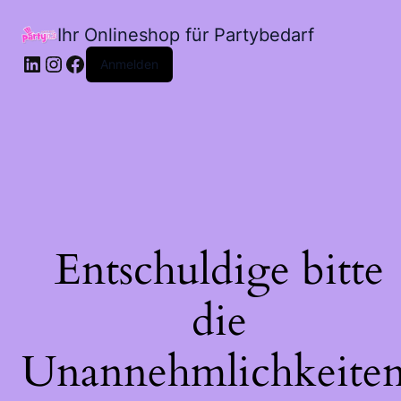
Ihr Onlineshop für Partybedarf
LinkedIn
Instagram
Facebook
Anmelden
Entschuldige bitte
die
Unannehmlichkeiten