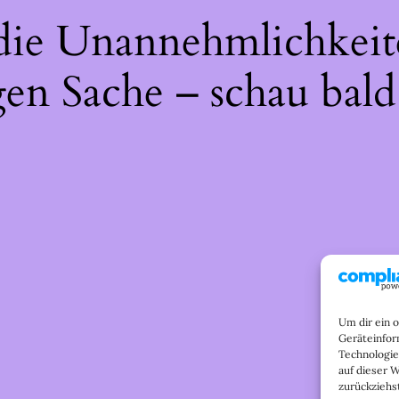
 die Unannehmlichkeit
gen Sache – schau bald
Um dir ein 
Geräteinfor
Technologie
auf dieser 
zurückziehs