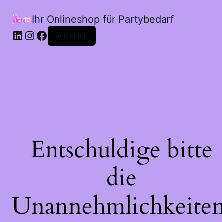
Ihr Onlineshop für Partybedarf
LinkedIn
Instagram
Facebook
Anmelden
Entschuldige bitte
die
Unannehmlichkeiten